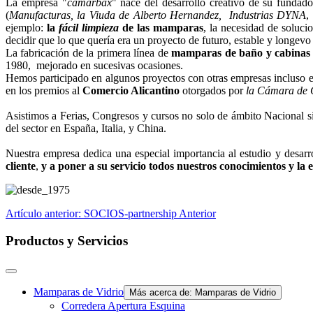
La empresa "
camarbax
" nace del desarrollo creativo de su fundad
(
Manufacturas, la Viuda de Alberto Hernandez, Industrias DYNA
,
ejemplo:
la
fácil limpieza
de las mamparas
, la necesidad de soluci
decidir que lo que quería era un proyecto de futuro, estable y longevo
La fabricación de la primera línea de
mamparas de baño y cabinas
1980, mejorado en sucesivas ocasiones.
Hemos participado en algunos proyectos con otras empresas incluso e
en los premios al
Comercio Alicantino
otorgados por
la Cámara de 
Asistimos a Ferias, Congresos y cursos no solo de ámbito Nacional s
del sector en España, Italia, y China.
Nuestra empresa dedica una especial importancia al estudio y desarr
cliente
,
y a
poner a su servicio todos nuestros conocimientos y la 
Artículo anterior: SOCIOS-partnership
Anterior
Productos y Servicios
Mamparas de Vidrio
Más acerca de: Mamparas de Vidrio
Corredera Apertura Esquina