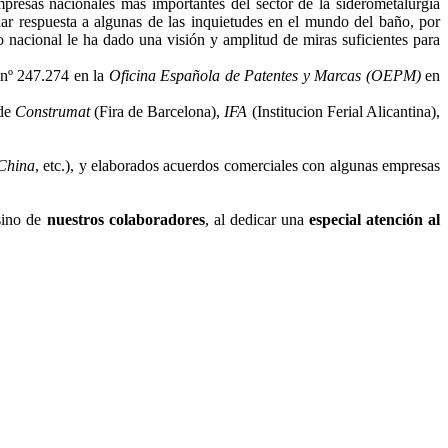
mpresas nacionales más importantes del sector de la siderometalurgia
 dar respuesta a algunas de las inquietudes en el mundo del baño, por
o nacional le ha dado una visión y amplitud de miras suficientes para
 nº 247.274 en la
Oficina Española de Patentes y Marcas (OEPM)
en
 de
Construmat
(Fira de Barcelona),
IFA
(Institucion Ferial Alicantina),
 China
, etc.), y elaborados acuerdos comerciales con algunas empresas
 sino de
nuestros colaboradores
, al dedicar una
especial atención al